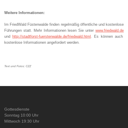
Weitere Informationen:
Im FriedWald Füstenwalde finden regelmäßig öffentliche und kostenlose
Führungen statt. Mehr Informationen lesen Sie unter
www.friedwald.de
und
http://stadtforst-fuerstenwalde.de/friedwald.html
. Es können auch
kostenlose Informationen angefordert werden.
Text und Fotos: CZZ
Gottesdienste
Sonntag 10:00 Uhr
Mittwoch 19:30 Uhr