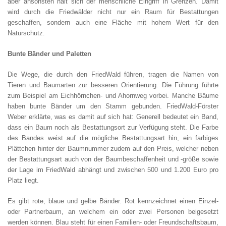
aber ansonsten hält sich der menschliche Eingriff in Grenzen. Damit
wird durch die Friedwälder nicht nur ein Raum für Bestattungen
geschaffen, sondern auch eine Fläche mit hohem Wert für den
Naturschutz.
Bunte Bänder und Paletten
Die Wege, die durch den FriedWald führen, tragen die Namen von
Tieren und Baumarten zur besseren Orientierung. Die Führung führte
zum Beispiel am Eichhörnchen- und Ahornweg vorbei. Manche Bäume
haben bunte Bänder um den Stamm gebunden. FriedWald-Förster
Weber erklärte, was es damit auf sich hat: Generell bedeutet ein Band,
dass ein Baum noch als Bestattungsort zur Verfügung steht. Die Farbe
des Bandes weist auf die mögliche Bestattungsart hin, ein farbiges
Plättchen hinter der Baumnummer zudem auf den Preis, welcher neben
der Bestattungsart auch von der Baumbeschaffenheit und -größe sowie
der Lage im FriedWald abhängt und zwischen 500 und 1.200 Euro pro
Platz liegt.
Es gibt rote, blaue und gelbe Bänder. Rot kennzeichnet einen Einzel-
oder Partnerbaum, an welchem ein oder zwei Personen beigesetzt
werden können. Blau steht für einen Familien- oder Freundschaftsbaum,