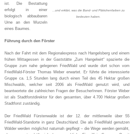
ist. Die Bestattung
erfolgt in einer
...und erklärt, was die Band- und Plättchenfarben zu
biologisch abbaubaren
bedeuten haben.
Urne an den Wurzeln
eines Baumes.
Führung durch den Förster
Nach der Fahrt mit dem Regionalexpress nach Hangelsberg und einem
frühen Mittagessen in der Gaststätte „Zum Hangelwirt“ spazierte die
Gruppe zum nahe gelegenen FriedWald und wurde dort schon vom
FriedWald-Förster Thomas Weber erwartet. Er führte die interessierte
Gruppe ca. 1,5 Stunden lang durch einen Teil des 45 Hektar großen
Mischwalds, welcher seit 2006 als FriedWald genutzt wird, und
beantwortete die zahlreichen Fragen der BesucherInnen. Förster Weber
ist als Stadtforstdirektor für den gesamten, über 4.700 Hektar großen
Stadtforst zuständig.
Der FriedWald Fürstenwalde ist der 12. der mittlerweile über 55
FriedWald-Standorte in ganz Deutschland. Die als FriedWald genutzen
Wälder werden möglichst naturnah gepflegt – die Wege werden gemäht,