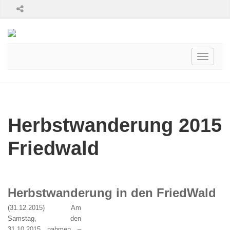
Toggle
navigati
Herbstwanderung 2015
Friedwald
Herbstwanderung in den FriedWald
(31.12.2015) Am
Samstag, den
31.10.2015 nahmen –