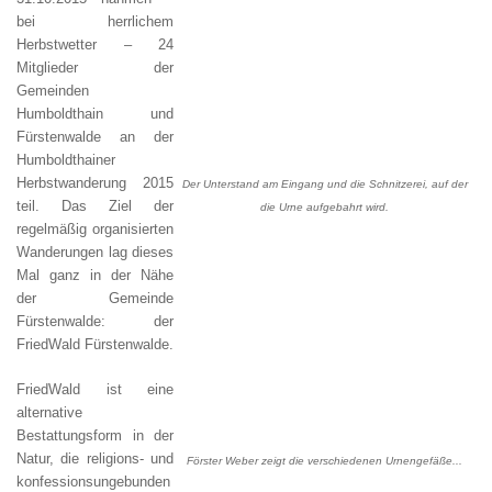
bei herrlichem
Herbstwetter – 24
Mitglieder der
Gemeinden
Humboldthain und
Fürstenwalde an der
Humboldthainer
Herbstwanderung 2015
Der Unterstand am Eingang und die Schnitzerei, auf der
teil. Das Ziel der
die Urne aufgebahrt wird.
regelmäßig organisierten
Wanderungen lag dieses
Mal ganz in der Nähe
der Gemeinde
Fürstenwalde: der
FriedWald Fürstenwalde.
FriedWald ist eine
alternative
Bestattungsform in der
Natur, die religions- und
Förster Weber zeigt die verschiedenen Urnengefäße...
konfessionsungebunden