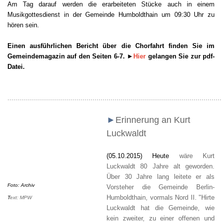
Am Tag darauf werden die erarbeiteten Stücke auch in einem
Musikgottesdienst in der Gemeinde Humboldthain um 09:30 Uhr zu
hören sein.
Einen ausführlichen Bericht über di
e Chorfahrt finden Sie im
Gemeindemagazin auf den S
ei
ten 6-7
.
►
Hier
gelangen Sie zur
p
df-
Datei.
............................................................................................................
►
Erinnerung an Kurt
Luckwaldt
(05.10.2015) Heute
wäre Kurt
Luckwaldt 80 Jahre alt geworden.
Über 30 Jahre lang leitete er als
Foto: Archiv
Vorsteher die Gemeinde Berlin-
Humboldthain, vormals Nord II. "Hirte
T
ext: MPW
Luckwaldt hat die Gemeinde, wie
kein zweiter, zu einer offenen und