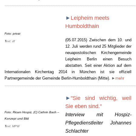
............................................................................................................
►
Leipheim meets
Humboldthain
Foto:
privat
(05.07.2015) Zwischen dem 10. und
T
ext: df
12. Juli werden rund 25 Mitglieder der
neuapostolischen Kirchengemeinde
Leipheim Berlin einen Besuch
abstatten. Seit einer Aktion auf dem
Internationalen Kirchentag 2014 in München ist sie offiziell
Partnergemeinde der Gemeinde Berlin-Humboldthain (Mitte).
►
mehr
............................................................................................................
►
"Sie sind wichtig, weil
Sie eben sind."
Foto:
Ricam Hospiz, (C) Cathrin Bach –
Interview mit Hospiz-
Konzept und Bild
Pflegedienstleiter Johannes
T
ext: MPW
Schlachter