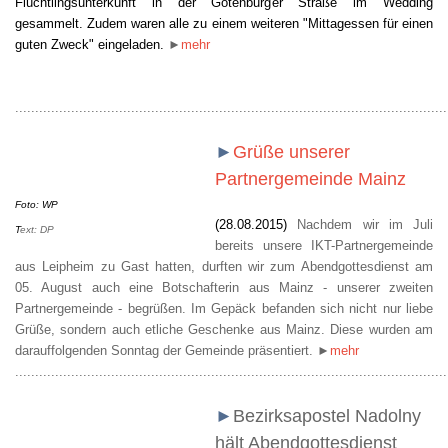
Flüchtlingsunterkunft in der Gotenburger Straße im Wedding
gesammelt. Zudem waren alle zu einem weiteren "Mittagessen für einen
guten Zweck" eingeladen.
►
mehr
............................................................................................................
►
Grüße unserer
Partnergemeinde Mainz
Foto: WP
(28.08.2015)
Nachdem wir im Juli
T
ext: DP
bereits unsere IKT-Partnergemeinde
aus Leipheim zu Gast hatten, durften wir zum Abendgottesdienst am
05. August auch eine Botschafterin aus Mainz - unserer zweiten
Partnergemeinde - begrüßen. Im Gepäck befanden sich nicht nur liebe
Grüße, sondern auch etliche Geschenke aus Mainz. Diese wurden am
darauffolgenden Sonntag der Gemeinde präsentiert.
►
mehr
............................................................................................................
►
Bezirksapostel Nadolny
hält Abendgottesdienst