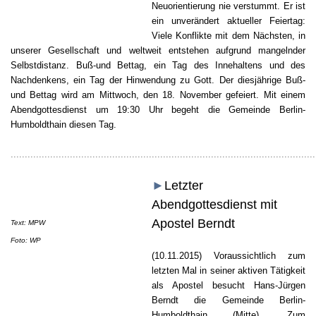
Neuorientierung nie verstummt.
Er ist
ein unverändert aktueller Feiertag:
Viele Konflikte mit dem Nächsten, in
unserer Gesellschaft und weltweit entstehen aufgrund mangelnder
Selbstdistanz.
Buß-und Bettag, ein Tag des Innehaltens und des
Nachdenkens, ein Tag der Hinwendung zu Gott.
Der diesjährige Buß-
und Bettag wird am Mittwoch, den 18. November gefeiert. Mit einem
Abendgottesdienst um 19:30 Uhr begeht die Gemeinde Berlin-
Humboldthain diesen Tag.
............................................................................................................
►
Letzter
Abendgottesdienst mit
Apostel Berndt
Text: MPW
Foto: WP
(10.11.2015) Voraussichtlich zum
letzten Mal in seiner aktiven Tätigkeit
als Apostel besucht Hans-Jürgen
Berndt die Gemeinde Berlin-
Humboldthain (Mitte). Zum