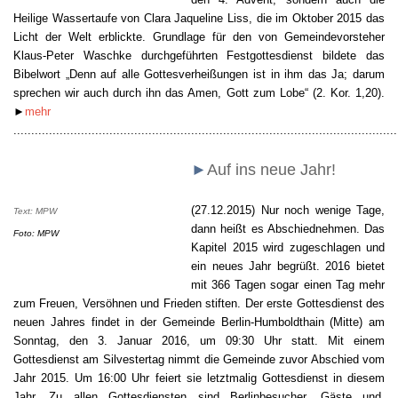
Heilige Wassertaufe von Clara Jaqueline Liss, die im Oktober 2015 das
Licht der Welt erblickte. Grundlage für den von Gemeindevorsteher
Klaus-Peter Waschke durchgeführten Festgottesdienst bildete das
Bibelwort „Denn auf alle Gottesverheißungen ist in ihm das Ja; darum
sprechen wir auch durch ihn das Amen, Gott zum Lobe“ (2. Kor. 1,20).
►
mehr
............................................................................................................
►
Auf ins neue Jahr!
(27.12.2015)
Nur noch wenige Tage,
Text: MPW
dann heißt es Abschiednehmen. Das
Foto: MPW
Kapitel 2015 wird zugeschlagen und
ein neues Jahr begrüßt. 2016 bietet
mit 366 Tagen sogar einen Tag mehr
zum Freuen, Versöhnen und Frieden stiften. Der erste Gottesdienst des
neuen Jahres findet in der Gemeinde Berlin-Humboldthain (Mitte) am
Sonntag, den 3. Januar 2016, um 09:30 Uhr statt. Mit einem
Gottesdienst am Silvestertag nimmt die Gemeinde zuvor Abschied vom
Jahr 2015. Um 16:00 Uhr feiert sie letztmalig Gottesdienst in diesem
Jahr. Zu allen Gottesdiensten sind Berlinbesucher, Gäste und