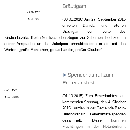
Bräutigam
Foto: WP
(03.01.2016)
Am 27. September 2015
T
ext: SO
erhielten Daniela und Steffen
Bräutigam vom Leiter des
Kirchenbezirks Berlin-Nordwest den Segen zur Silbernen Hochzeit. In
seiner Ansprache an das Jubelpaar charakterisierte er sie mit den
Worten: „große Menschen, große Familie, großer Glauben“.
............................................................................................................
►
Spendenaufruf zum
Erntedankfest
Foto: WP
(01.10.2015) Zum Erntedankfest am
T
ext: MPW
kommenden Sonntag, den 4. Oktober
2015, werden in der Gemeinde Berlin-
Humboldthain Lebensmittelspenden
gesammelt. Diese
kommen
Flüchtlingen in der Notunterkunft