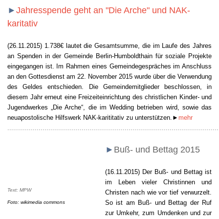
►
Jahresspende geht an "Die Arche" und NAK-
karitativ
(26.11.2015) 1.738€ lautet die Gesamtsumme, die im Laufe des Jahres
an Spenden in der Gemeinde Berlin-Humboldthain für soziale Projekte
eingegangen ist. Im Rahmen eines Gemeindegespräches im Anschluss
an den Gottesdienst am 22. November 2015 wurde über die Verwendung
des Geldes entschieden.
Die Gemeindemitglieder beschlossen, in
diesem Jahr erneut eine Freizeiteinrichtung des christlichen Kinder- und
Jugendwerkes „Die Arche“, die im Wedding betrieben wird, sowie das
neuapostolische Hilfswerk NAK-karititativ zu unterstützen.
►
mehr
............................................................................................................
►
Buß- und Bettag 2015
(16.11.2015)
Der Buß- und Bettag ist
im Leben vieler Christinnen und
Text: MPW
Christen nach wie vor tief verwurzelt.
So ist am Buß- und Bettag der Ruf
Foto:
wikimedia commons
zur Umkehr, zum Umdenken und zur