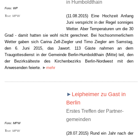
in Humboldthain
Foto: WP
(11.08.2015) Eine Hochzeit Anfang
T
ext: MPW
Juni verspricht in der Regel sonniges
Wetter. Aber Temperaturen um die 30
Grad - damit hatten sie wohl nicht gerechnet. Bei hochsommerlichem
Wetter gaben sich Carina Zell-Ziegler und Timo Ziegler am Samstag,
den 6. Juni 2015, das Jawort. 113 Gäste nahmen an dem
Traugottesdienst in der Gemeinde Berlin-Humboldthain (Mitte) teil, den
der Bezirksälteste des Kirchenbezirks Berlin-Nordwest mit den
Anwesenden feierte.
►
mehr
............................................................................................................
►
Leipheimer zu Gast in
Berlin
Erstes Treffen der Partner-
gemeinden
Foto: MPW
T
ext: MPW
(28.07.2015) Rund ein Jahr nach der