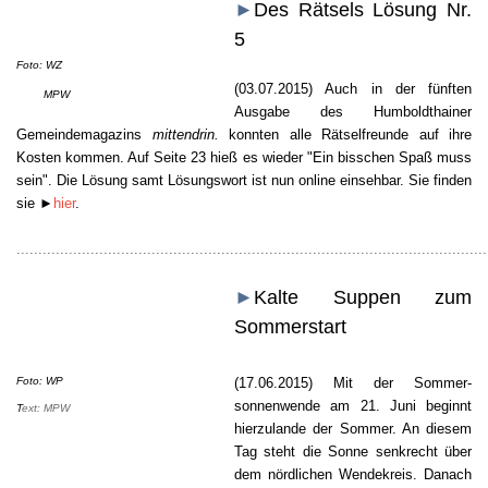
►
Des Rätsels Lösung Nr.
5
Foto: WZ
(03.07.2015)
Auch in der fünften
Text:
MPW
Ausgabe des Humboldthainer
Gemeindemagazins
mittendrin.
konnten alle Rätselfreunde auf ihre
Kosten kommen. Auf Seite 23 hieß es wieder "Ein bisschen Spaß muss
sein". Die Lösung samt Lösungswort ist nun online einsehbar. Sie finden
sie
►
hier
.
............................................................................................................
►
Kalte Suppen zum
Sommerstart
Foto: WP
(17.06.2015) Mit der Sommer-
sonnenwende am 21. Juni beginnt
T
ext: MPW
hierzulande der Sommer. An diesem
Tag steht die Sonne senkrecht über
dem nördlichen Wendekreis. Danach