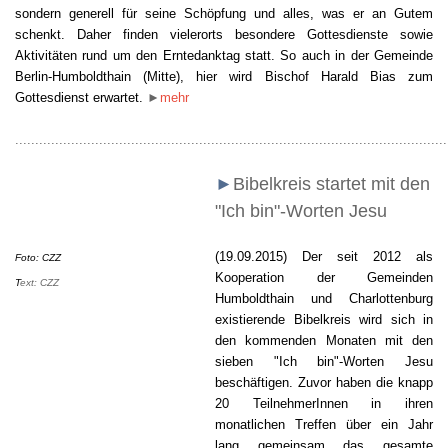
sondern generell für seine Schöpfung und alles, was er an Gutem
schenkt
. Daher finden vielerorts besondere Gottesdienste sowie
Aktivitäten rund um den Erntedanktag statt. So auch in der Gemeinde
Berlin-Humboldthain (Mitte), hier wird Bischof Harald Bias zum
Gottesdienst erwartet.
►
mehr
............................................................................................................
►
Bibelkreis startet mit den
"Ich bin"-Worten Jesu
(19.09.2015) Der seit 2012 als
Foto: CZZ
Kooperation der Gemeinden
T
ext: CZZ
Humboldthain und Charlottenburg
existierende Bibelkreis wird sich in
den kommenden Monaten mit den
sieben "Ich bin"-Worten Jesu
beschäftigen. Zuvor haben die knapp
20 TeilnehmerInnen in ihren
monatlichen Treffen über ein Jahr
lang
gemeinsam
das gesamte