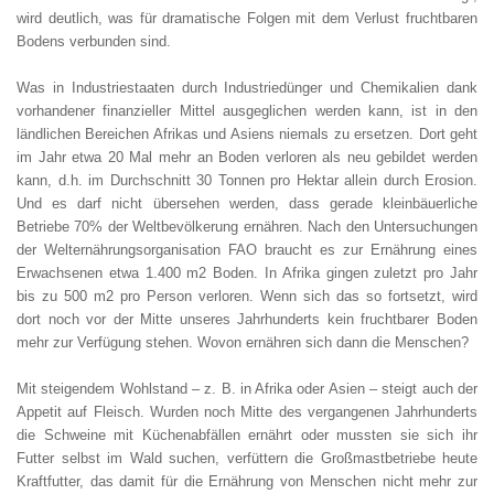
wird deutlich, was für dramatische Folgen mit dem Verlust fruchtbaren
Bodens verbunden sind.
Was in Industriestaaten durch Industriedünger und Chemikalien dank
vorhandener finanzieller Mittel ausgeglichen werden kann, ist in den
ländlichen Bereichen Afrikas und Asiens niemals zu ersetzen. Dort geht
im Jahr etwa 20 Mal mehr an Boden verloren als neu gebildet werden
kann, d.h. im Durchschnitt 30 Tonnen pro Hektar allein durch Erosion.
Und es darf nicht übersehen werden, dass gerade kleinbäuerliche
Betriebe 70% der Weltbevölkerung ernähren. Nach den Untersuchungen
der Welternährungsorganisation FAO braucht es zur Ernährung eines
Erwachsenen etwa 1.400 m2 Boden. In Afrika gingen zuletzt pro Jahr
bis zu 500 m2 pro Person verloren. Wenn sich das so fortsetzt, wird
dort noch vor der Mitte unseres Jahrhunderts kein fruchtbarer Boden
mehr zur Verfügung stehen. Wovon ernähren sich dann die Menschen?
Mit steigendem Wohlstand – z. B. in Afrika oder Asien – steigt auch der
Appetit auf Fleisch. Wurden noch Mitte des vergangenen Jahrhunderts
die Schweine mit Küchenabfällen ernährt oder mussten sie sich ihr
Futter selbst im Wald suchen, verfüttern die Großmastbetriebe heute
Kraftfutter, das damit für die Ernährung von Menschen nicht mehr zur