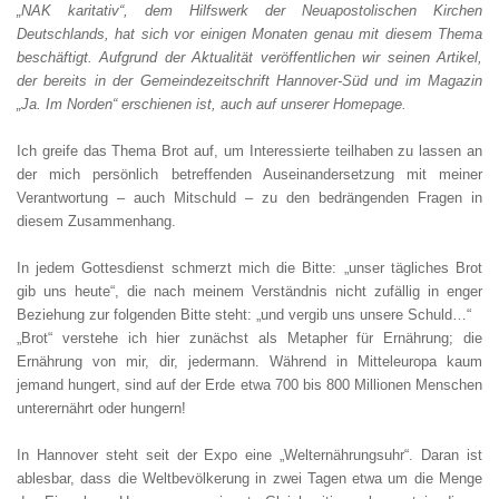
„NAK karitativ“, dem Hilfswerk der Neuapostolischen Kirchen
Deutschlands, hat sich vor einigen Monaten genau mit diesem Thema
beschäftigt. Aufgrund der Aktualität veröffentlichen wir seinen Artikel,
der bereits in der Gemeindezeitschrift Hannover-Süd und im Magazin
„Ja. Im Norden“ erschienen ist, auch auf unserer Homepage.
Ich greife das Thema Brot auf, um Interessierte teilhaben zu lassen an
der mich persönlich betreffenden Auseinandersetzung mit meiner
Verantwortung – auch Mitschuld – zu den bedrängenden Fragen in
diesem Zusammenhang.
In jedem Gottesdienst schmerzt mich die Bitte: „unser tägliches Brot
gib uns heute“, die nach meinem Verständnis nicht zufällig in enger
Beziehung zur folgenden Bitte steht: „und vergib uns unsere Schuld…“
„Brot“ verstehe ich hier zunächst als Metapher für Ernährung; die
Ernährung von mir, dir, jedermann. Während in Mitteleuropa kaum
jemand hungert, sind auf der Erde etwa 700 bis 800 Millionen Menschen
unterernährt oder hungern!
In Hannover steht seit der Expo eine „Welternährungsuhr“. Daran ist
ablesbar, dass die Weltbevölkerung in zwei Tagen etwa um die Menge