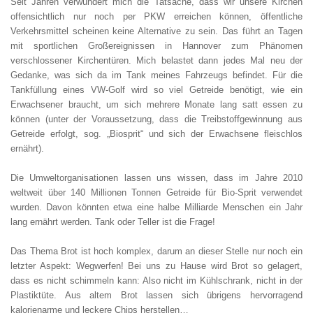
Seit Jahren verwundert mich die Tatsache, dass wir unsere Kirchen
offensichtlich nur noch per PKW erreichen können, öffentliche
Verkehrsmittel scheinen keine Alternative zu sein. Das führt an Tagen
mit sportlichen Großereignissen in Hannover zum Phänomen
verschlossener Kirchentüren. Mich belastet dann jedes Mal neu der
Gedanke, was sich da im Tank meines Fahrzeugs befindet. Für die
Tankfüllung eines VW-Golf wird so viel Getreide benötigt, wie ein
Erwachsener braucht, um sich mehrere Monate lang satt essen zu
können (unter der Voraussetzung, dass die Treibstoffgewinnung aus
Getreide erfolgt, sog. „Biosprit“ und sich der Erwachsene fleischlos
ernährt).
Die Umweltorganisationen lassen uns wissen, dass im Jahre 2010
weltweit über 140 Millionen Tonnen Getreide für Bio-Sprit verwendet
wurden. Davon könnten etwa eine halbe Milliarde Menschen ein Jahr
lang ernährt werden. Tank oder Teller ist die Frage!
Das Thema Brot ist hoch komplex, darum an dieser Stelle nur noch ein
letzter Aspekt: Wegwerfen! Bei uns zu Hause wird Brot so gelagert,
dass es nicht schimmeln kann: Also nicht im Kühlschrank, nicht in der
Plastiktüte. Aus altem Brot lassen sich übrigens hervorragend
kalorienarme und leckere Chips herstellen…