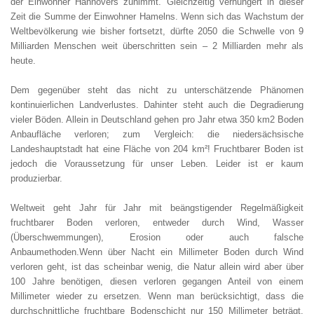
der Einwohner Hannovers zunimmt. Gleichzeitig verhungert in dieser
Zeit die Summe der Einwohner Hamelns. Wenn sich das Wachstum der
Weltbevölkerung wie bisher fortsetzt, dürfte 2050 die Schwelle von 9
Milliarden Menschen weit überschritten sein – 2 Milliarden mehr als
heute.
Dem gegenüber steht das nicht zu unterschätzende Phänomen
kontinuierlichen Landverlustes. Dahinter steht auch die Degradierung
vieler Böden. Allein in Deutschland gehen pro Jahr etwa 350 km2 Boden
Anbaufläche verloren; zum Vergleich: die niedersächsische
Landeshauptstadt hat eine Fläche von 204 km²! Fruchtbarer Boden ist
jedoch die Voraussetzung für unser Leben. Leider ist er kaum
produzierbar.
Weltweit geht Jahr für Jahr mit beängstigender Regelmäßigkeit
fruchtbarer Boden verloren, entweder durch Wind, Wasser
(Überschwemmungen), Erosion oder auch falsche
Anbaumethoden.Wenn über Nacht ein Millimeter Boden durch Wind
verloren geht, ist das scheinbar wenig, die Natur allein wird aber über
100 Jahre benötigen, diesen verloren gegangen Anteil von einem
Millimeter wieder zu ersetzen. Wenn man berücksichtigt, dass die
durchschnittliche fruchtbare Bodenschicht nur 150 Millimeter beträgt,