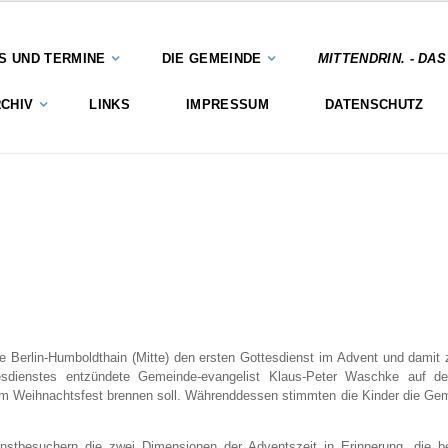
S UND TERMINE
DIE GEMEINDE
MITTENDRIN. - DA
CHIV
LINKS
IMPRESSUM
DATENSCHUTZ
Berlin-Humboldthain (Mitte) den ersten Gottesdienst im Advent und damit 
sdienstes entzündete Gemeinde-evangelist Klaus-Peter Waschke auf de
um Weihnachtsfest brennen soll. Währenddessen stimmten die Kinder die Ge
enstbesuchern die zwei Dimensionen der Adventszeit in Erinnerung, die b