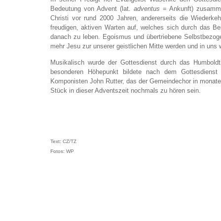
Bedeutung von Advent (lat.
adventus
= Ankunft) zusamme
Christi vor rund 2000 Jahren, andererseits die Wiederke
freudigen, aktiven Warten auf, welches sich durch das B
danach zu leben. Egoismus und übertriebene Selbstbezog
mehr Jesu zur unserer geistlichen Mitte werden und in u
Musikalisch wurde der Gottesdienst durch das Humbold
besonderen Höhepunkt bildete nach dem Gottesdienst d
Komponisten John Rutter, das der Gemeindechor in monatelan
Stück in dieser Adventszeit nochmals zu hören sein.
Text: CZ/TZ
Fotos: WP