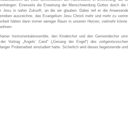
nhängen: Einerseits die Erwartung der Menschwerdung Gottes durch die 
hr Jesu in naher Zukunft, an die wir glauben. Dabei rief er die Anwesen
estreben auszeichne, das Evangelium Jesu Christi mehr und mehr zu verinn
enheit hätten dann immer weniger Raum in unseren Herzen; vielmehr könn
ns wohnen.
thainer Instrumentalensemble, den Kinderchor und den Gemeindechor umr
er Vortrag „Angels‘ Carol“ („Gesang der Engel“) des zeitgenössischen
ger Probenarbeit einstudiert hatte. Sicherlich wird dieses begeisternde und