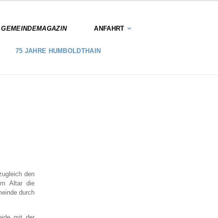
S GEMEINDEMAGAZIN
ANFAHRT
75 JAHRE HUMBOLDTHAIN
zugleich den
m Altar die
meinde durch
eide mit der