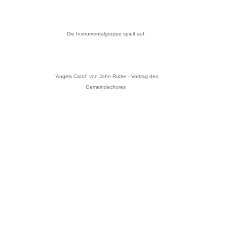
Die Instrumentalgruppe spielt auf
"Angels Carol" von John Rutter - Vortrag des
Gemeindechores