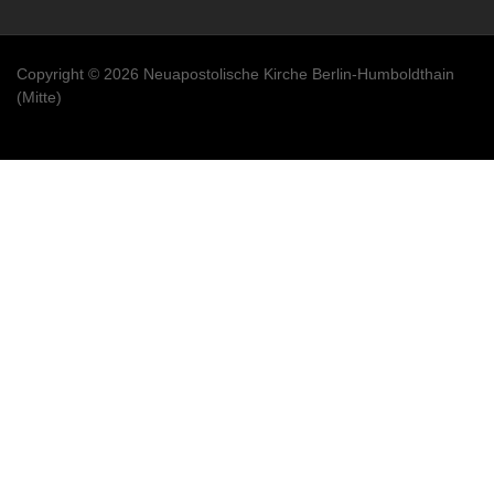
Copyright © 2026 Neuapostolische Kirche Berlin-Humboldthain
(Mitte)
Besucher heute: 53 Besucher (89 Hits)