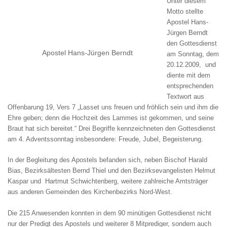
Unter diesem
Motto stellte
Apostel Hans-
Jürgen Berndt
den Gottesdienst
Apostel Hans-Jürgen Berndt
am Sonntag, dem
20.12.2009, und
diente mit dem
entsprechenden
Textwort aus
Offenbarung 19, Vers 7 „Lasset uns freuen und fröhlich sein und ihm die
Ehre geben; denn die Hochzeit des Lammes ist gekommen, und seine
Braut hat sich bereitet.“ Drei Begriffe kennzeichneten den Gottesdienst
am 4. Adventssonntag insbesondere: Freude, Jubel, Begeisterung.
In der Begleitung des Apostels befanden sich, neben Bischof Harald
Bias, Bezirksältesten Bernd Thiel und den Bezirksevangelisten Helmut
Kaspar und Hartmut Schwichtenberg, weitere zahlreiche Amtsträger
aus anderen Gemeinden des Kirchenbezirks Nord-West.
Die 215 Anwesenden konnten in dem 90 minütigen Gottesdienst nicht
nur der Predigt des Apostels und weiterer 8 Mitprediger, sondern auch