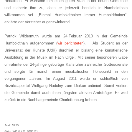
Redaktion. Er wünsche ihm einen guten Start in der neuen Gemeinde
und sicherte ihm zu, dass er jederzeit herzlich in Humboldthain
willkommen sei. „Einmal Humboldthainer immer Humboldthainer“,
erklärte der Vorsteher augenzwinkernd.
Patrick Wildermuth wurde am 24.Februar 2010 in der Gemeinde
Humboldthain aufgenommen (
wir berichteten
). Als Student an der
Universität der Künste (UdK) durchlief er bislang eine künstlerische
Ausbildung in der Musik im Fach Orgel. Mit seiner besonderen Gabe
umrahmte der 24-jährige gebürtige Karlsruher zahlreiche Gottesdienste
und sorgte für manch einen musikalischen Höhepunkt in den
vergangenen Jahren. Im August 2011 wurde er schließlich von
Bezirksapostel Wolfgang Nadolny zum Diakon ordiniert. Somit verliert
die Gemeinde damit auch ihren jüngsten aktiven Amtsträger. Er wird
zurück in die Nachbargemeinde Charlottenburg kehren.
Text: MPW
Foto: WP (1+2), HDK (3)