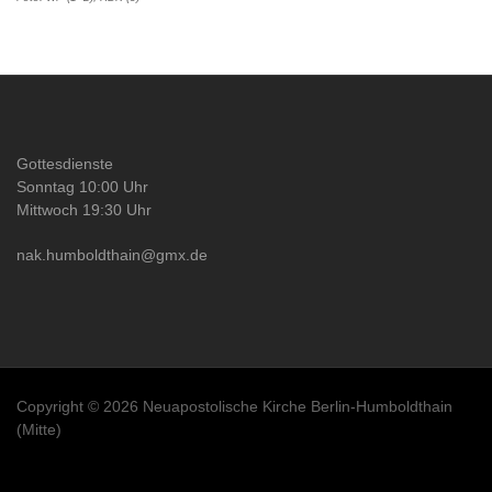
Gottesdienste
Sonntag 10:00 Uhr
Mittwoch 19:30 Uhr
nak.humboldthain@gmx.de
Copyright © 2026 Neuapostolische Kirche Berlin-Humboldthain
(Mitte)
Besucher heute: 153 Besucher (171 Hits)