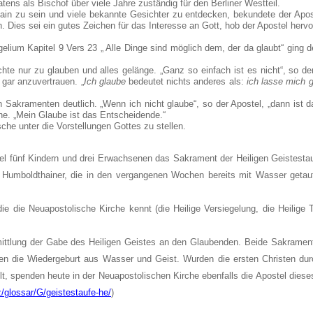
tens als Bischof über viele Jahre zuständig für den Berliner Westteil.
hain zu sein und viele bekannte Gesichter zu entdecken, bekundete der Apo
. Dies sei ein gutes Zeichen für das Interesse an Gott, hob der Apostel hervo
lium Kapitel 9 Vers 23 „ Alle Dinge sind möglich dem, der da glaubt“ ging d
hte nur zu glauben und alles gelänge. „Ganz so einfach ist es nicht“, so de
 gar anzuvertrauen. „
Ich glaube
bedeutet nichts anderes als:
ich lasse mich 
 Sakramenten deutlich. „Wenn ich nicht glaube“, so der Apostel, „dann ist 
e. „Mein Glaube ist das Entscheidende.“
he unter die Vorstellungen Gottes zu stellen.
l fünf Kindern und drei Erwachsenen das Sakrament der Heiligen Geistestau
e Humboldthainer, die in den vergangenen Wochen bereits mit Wasser getauf
die die Neuapostolische Kirche kennt (die Heilige Versiegelung, die Heilige
mittlung der Gabe des Heiligen Geistes an den Glaubenden. Beide Sakramente
en die Wiedergeburt aus Wasser und Geist. Wurden die ersten Christen du
lt, spenden heute in der Neuapostolischen Kirche ebenfalls die Apostel dies
z/glossar/G/geistestaufe-he/
)