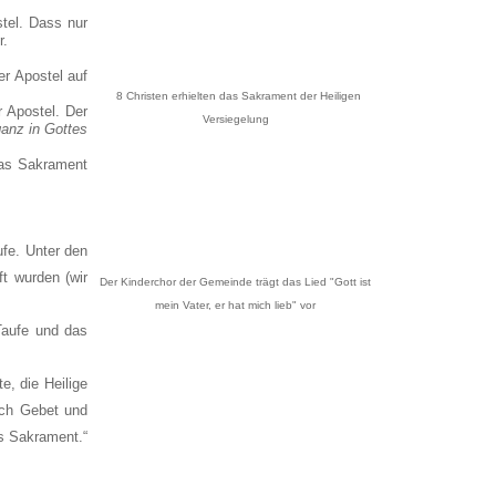
stel. Dass nur
r.
er Apostel auf
8 Christen erhielten das Sakrament der Heiligen
r Apostel. Der
Versiegelung
ganz in Gottes
das Sakrament
fe. Unter den
t wurden (wir
Der Kinderchor der Gemeinde trägt das Lied "Gott ist
mein Vater, er hat mich lieb" vor
 Taufe und das
, die Heilige
rch Gebet und
es Sakrament.“