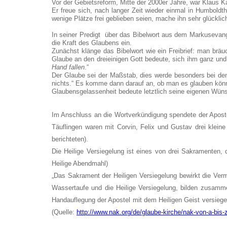
Vor der Gebietsreform, Mitte der 2000er Jahre, war Klaus Ka
Er freue sich, nach langer Zeit wieder einmal in Humboldt
wenige Plätze frei geblieben seien, mache ihn sehr glücklich
In seiner Predigt über das Bibelwort aus dem Markusevange
die Kraft des Glaubens ein.
Zunächst klänge das Bibelwort wie ein Freibrief: man bräuc
Glaube an den dreieinigen Gott bedeute, sich ihm ganz und
Hand fallen
.“
Der Glaube sei der Maßstab, dies werde besonders bei den
nichts.“ Es komme dann darauf an, ob man es glauben könn
Glaubensgelassenheit bedeute letztlich seine eigenen Wünsc
Im Anschluss an die Wortverkündigung spendete der Aposte
Täuflingen waren mit Corvin, Felix und Gustav drei klein
berichteten).
Die Heilige Versiegelung ist eines von drei Sakramenten, 
Heilige Abendmahl)
„Das Sakrament der Heiligen Versiegelung bewirkt die Ver
Wassertaufe und die Heilige Versiegelung, bilden zusamm
Handauflegung der Apostel mit dem Heiligen Geist versiege
(Quelle:
http://www.nak.org/de/glaube-kirche/nak-von-a-bis-