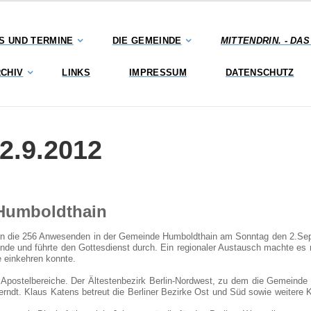
S UND TERMINE
DIE GEMEINDE
MITTENDRIN. - DA
CHIV
LINKS
IMPRESSUM
DATENSCHUTZ
2.9.2012
 Humboldthain
ten die 256 Anwesenden in der Gemeinde Humboldthain am Sonntag den 2.Se
nde und führte den Gottesdienst durch. Ein regionaler Austausch machte es
e einkehren konnte.
ei Apostelbereiche. Der Ältestenbezirk Berlin-Nordwest, zu dem die Gemeind
Berndt. Klaus Katens betreut die Berliner Bezirke Ost und Süd sowie weitere 