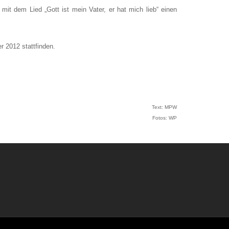
it dem Lied „Gott ist mein Vater, er hat mich lieb“ einen
 2012 stattfinden.
Text: MPW
Fotos: WP