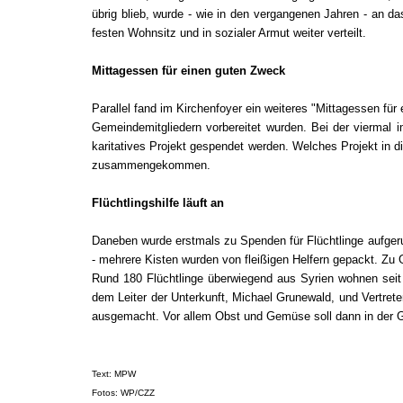
übrig blieb, wurde
- wie in den vergangenen Jahren - an d
festen Wohnsitz und in sozialer Armut weiter verteilt.
Mittagessen für einen guten Zweck
Parallel fand im Kirchenfoyer ein weiteres "Mittagessen für
Gemeindemitgliedern vorbereitet wurden. Bei der viermal
karitatives Projekt gespendet werden. Welches Projekt in
zusammengekommen.
Flüchtlingshilfe läuft an
Daneben wurde erstmals zu Spenden für Flüchtlinge aufgeru
- mehrere Kisten wurden von fleißigen Helfern gepackt. Zu
Rund 180 Flüchtlinge überwiegend aus Syrien wohnen seit e
dem Leiter der Unterkunft, Michael Grunewald, und Vertret
ausgemacht. Vor allem Obst und Gemüse soll dann in der 
Text: MPW
Fotos: WP/CZZ