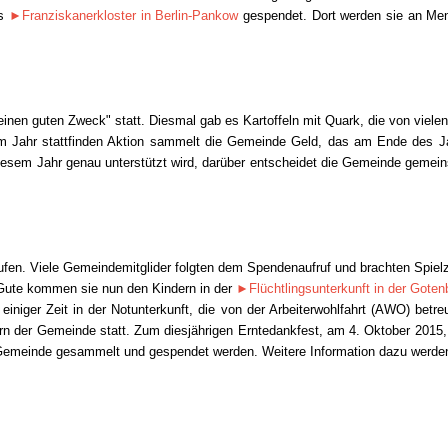
as
►
Franziskanerkloster in Berlin-Pankow
gespendet. Dort werden sie an Me
 einen guten Zweck" statt. Diesmal gab es Kartoffeln mit Quark, die von viele
 im Jahr stattfinden Aktion sammelt die Gemeinde Geld, das am Ende des J
 diesem Jahr genau unterstützt wird, darüber entscheidet die Gemeinde geme
fen. Viele Gemeindemitglider folgten dem Spendenaufruf und brachten Spielze
 Gute kommen sie nun den Kindern in der
►Flüchtlingsunterkunft in der Goten
iniger Zeit in der Notunterkunft, die von der Arbeiterwohlfahrt (AWO) betreu
ern der Gemeinde statt. Zum diesjährigen Erntedankfest, am 4. Oktober 2015, 
Gemeinde gesammelt und gespendet werden. Weitere Information dazu werden