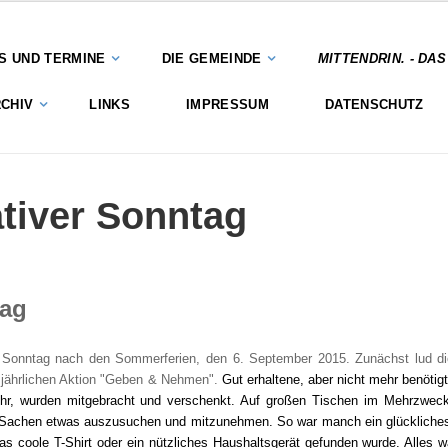
S UND TERMINE
DIE GEMEINDE
MITTENDRIN. - DA
CHIV
LINKS
IMPRESSUM
DATENSCHUTZ
ativer Sonntag
tag
ten Sonntag nach den Sommerferien, den 6. September 2015. Zunächst lud 
r jährlichen Aktion "Geben & Nehmen".
Gut erhaltene, aber nicht mehr benötig
mehr, wurden mitgebracht und verschenkt. Auf großen Tischen im Mehrzwe
 Sachen etwas auszusuchen und mitzunehmen. So war manch ein glückliche
s coole T-Shirt oder ein nützliches Haushaltsgerät gefunden wurde. Alles