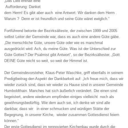
„Das Lied enthält eine
Aufforderung: Danket
dem Herrn! Es gibt aber auch eine Antwort: Wir danken dem Herrn .
Warum ? Denn er ist freundlich und seine Güte wäret ewiglich.“
Fortführend betonte der Bezirksälteste, der zwischen 1999 und 2005
selbst Leiter der Gemeinde war, dass es auch eine andere Güte gäbe.
„Die menschliche Güte, unsere Güte oder wie es manchmal
ausgedrückt wird: Ach, du meine Güte. Was ist der Unterschied zur
Güte Gottes? Der Psalmist gibt Antwort“, so der Bezirksältester. „Gott
DEINE Güte reicht so weit, so weit der Himmel ist.
Der Gemeindevorsteher, Klaus-Peter Waschke, griff ebenfalls in seinem
Predigtbeitrag den Aspekt der Dankbarkeit auf:
„Ich freue mich, dass wir
wieder zurück sind, dass wir wieder zu Hause sind in unserer Gemeinde
Humboldthain. Manches hat sich äußerlich verändert. Die einen sind
begeistert, andere wiederum empfinden einiges vielleicht noch als
gewöhnungsbedürftig. Wie dem auch sei, ich denke wir sind alle
dankbar, dass wir in einer schmucken und würdigen Stätte der
Begegnung, in unserer Kirche, wieder zusammen Gottesdienst feiern
können.“
Der erste Gottesdienst im rennovierten Kirchenbau wurde durch die