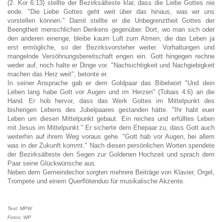
(2. Kor 6:13) stellte der Bezirksälteste klar, dass die Liebe Gottes nie
ende. "Die Liebe Gottes geht weit über das hinaus, was wir uns
vorstellen können." Damit stellte er die Unbegrenztheit Gottes der
Beengtheit menschlichen Denkens gegenüber. Dort, wo man sich oder
den anderen einenge, bleibe kaum Luft zum Atmen, die das Leben ja
erst ermögliche, so der Bezirksvorsteher weiter. Vorhaltungen und
mangelnde Versöhnungsbereitschaft engen ein. Gott hingegen rechne
weder auf, noch halte er Dinge vor. "Nachsichtigkeit und Nachgiebigkeit
machen das Herz weit", betonte er.
In seiner Ansprache gab er dem Goldpaar das Bibelwort "Und dein
Leben lang habe Gott vor Augen und im Herzen" (Tobais 4:6) an die
Hand. Er hob hervor, dass das Werk Gottes im Mittelpunkt des
bisherigen Lebens des Jubelpaares gestanden hätte. "Ihr habt euer
Leben um diesen Mittelpunkt gebaut. Ein reiches und erfülltes Leben
mit Jesus im Mittelpunkt." Er sicherte dem Ehepaar zu, dass Gott auch
weiterhin auf ihrem Weg voraus gehe. "Gott hab vor Augen, bei allem
was in der Zukunft kommt." Nach diesen persönlichen Worten spendete
der Bezirksälteste den Segen zur Goldenen Hochzeit und sprach dem
Paar seine Glückwünsche aus.
Neben dem Gemeindechor sorgten mehrere Beiträge von Klavier, Orgel,
Trompete und einem Querflötenduo für musikalische Akzente.
Text: MPW
Fotos: WP