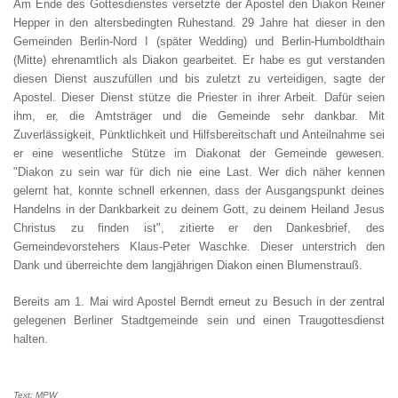
Am Ende des Gottesdienstes versetzte der Apostel den Diakon Reiner
Hepper in den altersbedingten Ruhestand. 29 Jahre hat dieser in den
Gemeinden Berlin-Nord I (später Wedding) und Berlin-Humboldthain
(Mitte) ehrenamtlich als Diakon gearbeitet. Er habe es gut verstanden
diesen Dienst auszufüllen und bis zuletzt zu verteidigen, sagte der
Apostel. Dieser Dienst stütze die Priester in ihrer Arbeit. Dafür seien
ihm, er, die Amtsträger und die Gemeinde sehr dankbar. Mit
Zuverlässigkeit, Pünktlichkeit und Hilfsbereitschaft und Anteilnahme sei
er eine wesentliche Stütze im Diakonat der Gemeinde gewesen.
"Diakon zu sein war für dich nie eine Last. Wer dich näher kennen
gelernt hat, konnte schnell erkennen, dass der Ausgangspunkt deines
Handelns in der Dankbarkeit zu deinem Gott, zu deinem Heiland Jesus
Christus zu finden ist", zitierte er den Dankesbrief, des
Gemeindevorstehers Klaus-Peter Waschke. Dieser unterstrich den
Dank und überreichte dem langjährigen Diakon einen Blumenstrauß.
Bereits am 1. Mai wird Apostel Berndt erneut zu Besuch in der zentral
gelegenen Berliner Stadtgemeinde sein und einen Traugottesdienst
halten.
Text: MPW