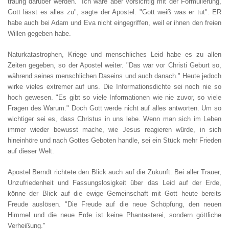
traurig darüber werden." Ich wäre aber vorsichtig mit der Formulierung,
Gott lässt es alles zu", sagte der Apostel. "Gott weiß was er tut". ER
habe auch bei Adam und Eva nicht eingegriffen, weil er ihnen den freien
Willen gegeben habe.
Naturkatastrophen, Kriege und menschliches Leid habe es zu allen
Zeiten gegeben, so der Apostel weiter. "Das war vor Christi Geburt so,
während seines menschlichen Daseins und auch danach." Heute jedoch
wirke vieles extremer auf uns. Die Informationsdichte sei noch nie so
hoch gewesen. "Es gibt so viele Informationen wie nie zuvor, so viele
Fragen des Warum." Doch Gott werde nicht auf alles antworten. Um so
wichtiger sei es, dass Christus in uns lebe. Wenn man sich im Leben
immer wieder bewusst mache, wie Jesus reagieren würde, in sich
hineinhöre und nach Gottes Geboten handle, sei ein Stück mehr Frieden
auf dieser Welt.
Apostel Berndt richtete den Blick auch auf die Zukunft. Bei aller Trauer,
Unzufriedenheit und Fassungslosigkeit über das Leid auf der Erde,
könne der Blick auf die ewige Gemeinschaft mit Gott heute bereits
Freude auslösen. "Die Freude auf die neue Schöpfung, den neuen
Himmel und die neue Erde ist keine Phantasterei, sondern göttliche
Verheißung."