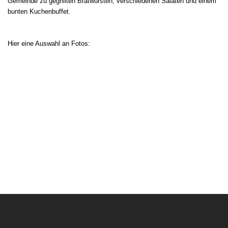
Gemeinde zu
gegrillten Bratwürsten, verschiedenen Salaten und einem
bunten Kuchenbuffet.
Hier eine Auswahl an Fotos: