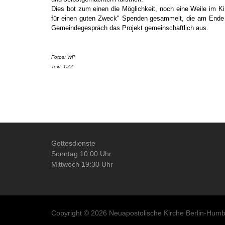
Dies bot zum einen die Möglichkeit, noch eine Weile im K
für einen guten Zweck" Spenden gesammelt, die am Ende d
Gemeindegespräch das Projekt gemeinschaftlich aus.
Fotos: WP
Text: CZZ
Text: czz
Gottesdienste
Sonntag 10:00 Uhr
Mittwoch 19:30 Uhr
Copyright © 2026 Neuapostolische Kirche Berlin-Humbo