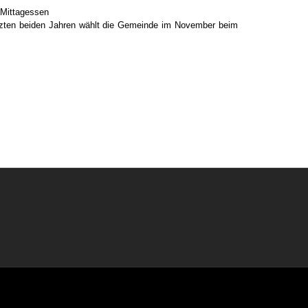
"Mittagessen
etzten beiden Jahren wählt die Gemeinde im November beim
Besucher heute: 57 Besucher (76 Hits)