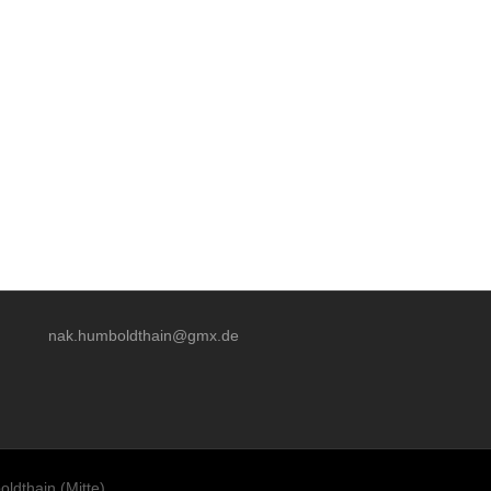
nak.humboldthain@gmx.de
ldthain (Mitte)