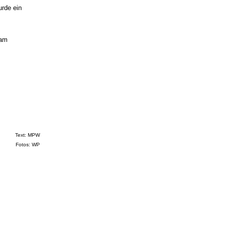
urde ein
sam
Text: MPW
Fotos: WP