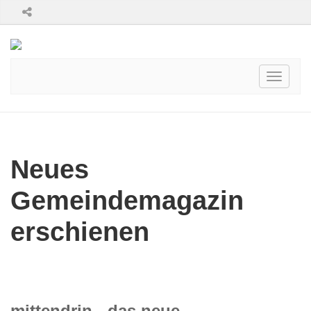
Toggle
navigati
Neues
Gemeindemagazin
erschienen
mittendrin - das neue