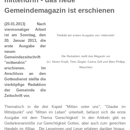
Gemeindemagazin ist erschienen
(20.01.2013) Nach
viermonatiger Arbeit
ist am Sonntag, den
Titelbild der ersten Ausgabe von 'mittendrin'
20. Januar 2013, die
erste Ausgabe der
neuen
Die Redaktion stellt das Magazin vor
Gemeindezeitschrift
(v.l. Simon Kraiß, Timo Ziegler, Carina Zell und Marc-Philipp
"mittendrin"
Waschke)
erschienen. Im
Anschluss an den
Gottesdienst stellte die
vierköpfige Redaktion
der Gemeinde die
Zeitschrift vor.
Thematisch in die drei Kapiel "Mitten unter uns", "Glaube im
Mittelpunkt" und "Mitten im Leben" unterteilt, befasst sich die erste
Ausgabe mit dem Thema 'Gerechtigkeit'. In den Artikeln gibt es
Gedankenanstöße zur Gerechtigkeit Gottes, aber auch zum gerechten
Handeln im Alltag. Die Leserinnen und Leser erfahren darüber hinaus,