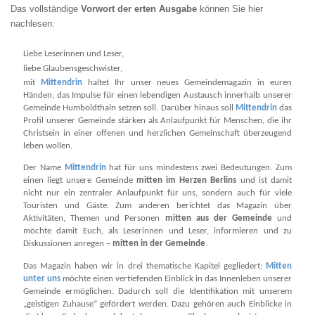
Das vollständige
Vorwort
d
er erten Ausgabe
können Sie hier
nachlesen:
Liebe Leserinnen und Leser,
liebe Glaubensgeschwister,
mit
Mittendrin
haltet Ihr unser neues Gemeindemagazin in euren
Händen, das Impulse für einen lebendigen Austausch innerhalb unserer
Gemeinde Humboldthain setzen soll. Darüber hinaus soll
Mittendrin
das
Profil unserer Gemeinde stärken als Anlaufpunkt für Menschen, die ihr
Christsein in einer offenen und herzlichen Gemeinschaft überzeugend
leben wollen.
Der Name
Mittendrin
hat für uns mindestens zwei Bedeutungen. Zum
einen liegt unsere Gemeinde
mitten im Herzen Berlins
und ist damit
nicht nur ein zentraler Anlaufpunkt für uns, sondern auch für viele
Touristen und Gäste. Zum anderen berichtet das Magazin über
Aktivitäten, Themen und Personen
mitten aus der Gemeinde
und
möchte damit Euch, als Leserinnen und Leser, informieren und zu
Diskussionen anregen –
mitten in der Gemeinde
.
Das Magazin haben wir in drei thematische Kapitel gegliedert:
Mitten
unter uns
möchte einen vertiefenden Einblick in das Innenleben unserer
Gemeinde ermöglichen. Dadurch soll die Identifikation mit unserem
„geistigen Zuhause“ gefördert werden. Dazu gehören auch Einblicke in