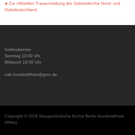
►Zur offiziellen Trauermeldung der Gebietskirche Nord- und
Ostedeutschland.
Gottesdienste
Sonntag 10:00 Uhr
Mittwoch 19:30 Uhr
nak.humboldthain@gmx.de
Copyright © 2026 Neuapostolische Kirche Berlin-Humboldthain
(Mitte)
Besucher heute: 185 Besucher (214 Hits)